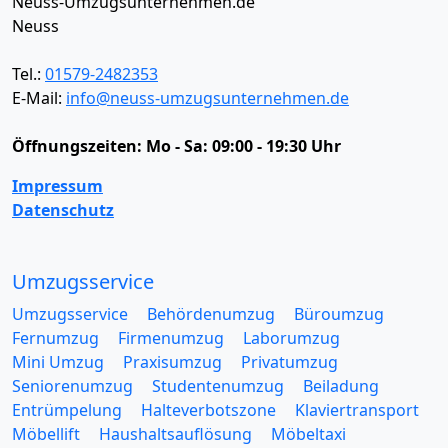
Neuss-Umzugsunternehmen.de
Neuss
Tel.:
01579-2482353
E-Mail:
info@neuss-umzugsunternehmen.de
Öffnungszeiten:
Mo - Sa: 09:00 - 19:30 Uhr
Impressum
Datenschutz
Umzugsservice
Umzugsservice
Behördenumzug
Büroumzug
Fernumzug
Firmenumzug
Laborumzug
Mini Umzug
Praxisumzug
Privatumzug
Seniorenumzug
Studentenumzug
Beiladung
Entrümpelung
Halteverbotszone
Klaviertransport
Möbellift
Haushaltsauflösung
Möbeltaxi