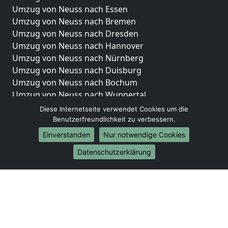
Umzug von Neuss nach Essen
Umzug von Neuss nach Bremen
Umzug von Neuss nach Dresden
Umzug von Neuss nach Hannover
Umzug von Neuss nach Nürnberg
Umzug von Neuss nach Duisburg
Umzug von Neuss nach Bochum
Umzug von Neuss nach Wuppertal
Umzug von Neuss nach Bielefeld
Diese Internetseite verwendet Cookies um die
Umzug von Neuss nach Bonn
Benutzerfreundlichkeit zu verbessern.
Umzug von Neuss nach Münster
Einverstanden
Nur notwendige Cookies
Internationale-Umzüge
Datenschutzerklärung
Umzug von Neuss nach Brasilien
Umzug von Neuss nach Brunei Darussalam
Umzug von Neuss nach Burkina Faso
Umzug von Neuss nach Burundi
Umzug von Neuss nach Chile