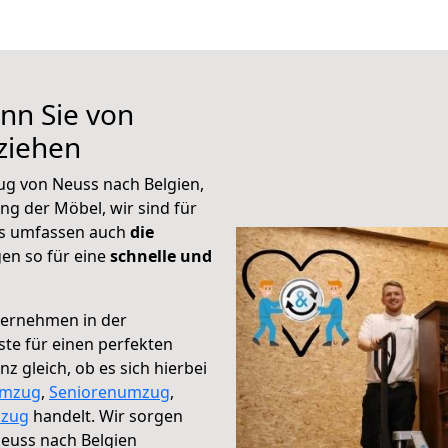
nn Sie von
ziehen
ug von Neuss nach Belgien,
g der Möbel, wir sind für
ks umfassen auch
die
en so für eine
schnelle und
ternehmen in der
te für einen perfekten
z gleich, ob es sich hierbei
umzug
,
Seniorenumzug
,
zug
handelt. Wir sorgen
 Neuss nach Belgien