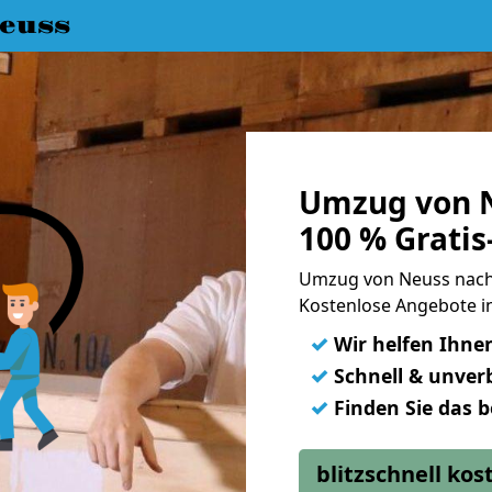
euss
Umzug von N
100 % Grati
Umzug von Neuss nach
Kostenlose Angebote in
✓
Wir helfen Ihne
✓
Schnell & unverb
✓
Finden Sie das 
blitzschnell ko