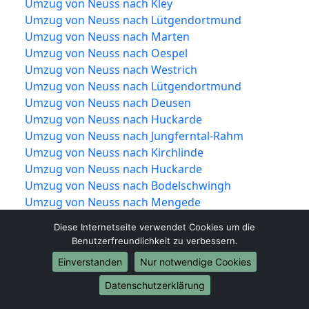
Umzug von Neuss nach Kley
Umzug von Neuss nach Lütgendortmund
Umzug von Neuss nach Marten
Umzug von Neuss nach Oespel
Umzug von Neuss nach Westrich
Umzug von Neuss nach Lütgendortmund
Umzug von Neuss nach Deusen
Umzug von Neuss nach Huckarde
Umzug von Neuss nach Jungferntal-Rahm
Umzug von Neuss nach Kirchlinde
Umzug von Neuss nach Huckarde
Umzug von Neuss nach Bodelschwingh
Umzug von Neuss nach Mengede
Umzug von Neuss nach Nette
Diese Internetseite verwendet Cookies um die
Umzug von Neuss nach Oestrich
Benutzerfreundlichkeit zu verbessern.
Umzug von Neuss nach Schwieringhausen
Einverstanden
Nur notwendige Cookies
Umzug von Neuss nach Westerfilde
Datenschutzerklärung