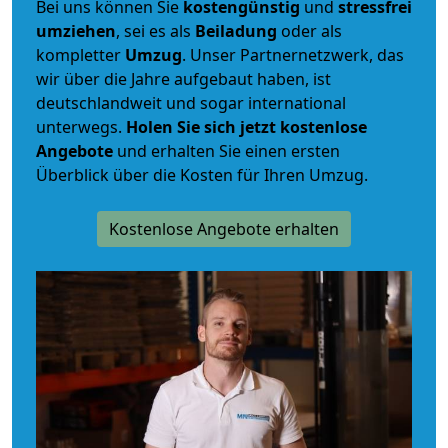
Bei uns können Sie
kostengünstig
und
stressfrei
umziehen
, sei es als
Beiladung
oder als
kompletter
Umzug
. Unser Partnernetzwerk, das
wir über die Jahre aufgebaut haben, ist
deutschlandweit und sogar international
unterwegs.
Holen Sie sich jetzt kostenlose
Angebote
und erhalten Sie einen ersten
Überblick über die Kosten für Ihren Umzug.
Kostenlose Angebote erhalten