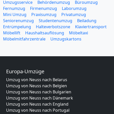
Umzugsservice
Behördenumzug
Büroumzug
Fernumzug
Firmenumzug
Laborumzug
Mini Umzug
Praxisumzug
Privatumzug
Seniorenumzug
Studentenumzug
Beiladung
Entrümpelung
Halteverbotszone
Klaviertransport
Möbellift
Haushaltsauflösung
Möbeltaxi
Möbelmitfahrzentrale
Umzugskartons
Europa-Umzüge
Umzug von Neuss nach Belarus
Umzug von Neuss nach Belgien
Umzug von Neuss nach Bulgarien
Umzug von Neuss nach Dänemark
Umzug von Neuss nach England
Umzug von Neuss nach Portugal