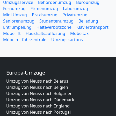
Umzugsservice
Behördenumzug
Büroumzug
Fernumzug
Firmenumzug
Laborumzug
Mini Umzug
Praxisumzug
Privatumzug
Seniorenumzug
Studentenumzug
Beiladung
Entrümpelung
Halteverbotszone
Klaviertransport
Möbellift
Haushaltsauflösung
Möbeltaxi
Möbelmitfahrzentrale
Umzugskartons
Europa-Umzüge
Umzug von Neuss nach Belarus
Umzug von Neuss nach Belgien
Umzug von Neuss nach Bulgarien
Umzug von Neuss nach Dänemark
Umzug von Neuss nach England
Umzug von Neuss nach Portugal