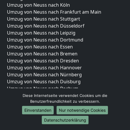
Umzug von Neuss nach Köln
Umzug von Neuss nach Frankfurt am Main
Umzug von Neuss nach Stuttgart
Umzug von Neuss nach Düsseldorf
Umzug von Neuss nach Leipzig
Umzug von Neuss nach Dortmund
Umzug von Neuss nach Essen
Umzug von Neuss nach Bremen
Umzug von Neuss nach Dresden
Umzug von Neuss nach Hannover
Umzug von Neuss nach Nürnberg
Umzug von Neuss nach Duisburg
Umzug von Neuss nach Bochum
Umzug von Neuss nach Wuppertal
Diese Internetseite verwendet Cookies um die
Benutzerfreundlichkeit zu verbessern.
Umzug von Neuss nach Bielefeld
Umzug von Neuss nach Bonn
Einverstanden
Nur notwendige Cookies
Umzug von Neuss nach Münster
Datenschutzerklärung
Internationale-Umzüge