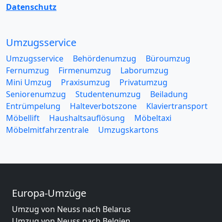
Datenschutz
Umzugsservice
Umzugsservice
Behördenumzug
Büroumzug
Fernumzug
Firmenumzug
Laborumzug
Mini Umzug
Praxisumzug
Privatumzug
Seniorenumzug
Studentenumzug
Beiladung
Entrümpelung
Halteverbotszone
Klaviertransport
Möbellift
Haushaltsauflösung
Möbeltaxi
Möbelmitfahrzentrale
Umzugskartons
Europa-Umzüge
Umzug von Neuss nach Belarus
Umzug von Neuss nach Belgien