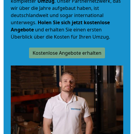
kompletter
Umzug
. Unser Partnernetzwerk, das
wir über die Jahre aufgebaut haben, ist
deutschlandweit und sogar international
unterwegs.
Holen Sie sich jetzt kostenlose
Angebote
und erhalten Sie einen ersten
Überblick über die Kosten für Ihren Umzug.
Kostenlose Angebote erhalten