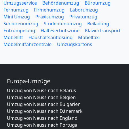
Umzugsservice
Behördenumzug
Büroumzug
Fernumzug
Firmenumzug
Laborumzug
Mini Umzug
Praxisumzug
Privatumzug
Seniorenumzug
Studentenumzug
Beiladung
Entrümpelung
Halteverbotszone
Klaviertransport
Möbellift
Haushaltsauflösung
Möbeltaxi
Möbelmitfahrzentrale
Umzugskartons
Europa-Umzüge
Umzug von Neuss nach Belarus
Umzug von Neuss nach Belgien
Umzug von Neuss nach Bulgarien
Umzug von Neuss nach Dänemark
Umzug von Neuss nach England
Umzug von Neuss nach Portugal