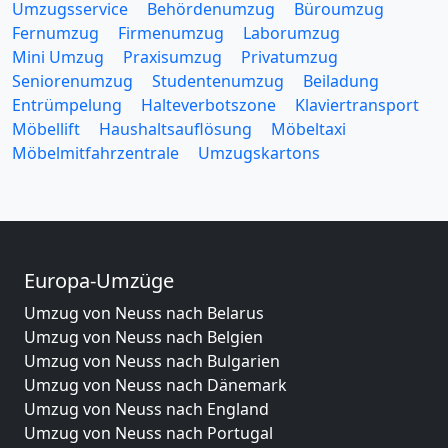
Umzugsservice
Behördenumzug
Büroumzug
Fernumzug
Firmenumzug
Laborumzug
Mini Umzug
Praxisumzug
Privatumzug
Seniorenumzug
Studentenumzug
Beiladung
Entrümpelung
Halteverbotszone
Klaviertransport
Möbellift
Haushaltsauflösung
Möbeltaxi
Möbelmitfahrzentrale
Umzugskartons
Europa-Umzüge
Umzug von Neuss nach Belarus
Umzug von Neuss nach Belgien
Umzug von Neuss nach Bulgarien
Umzug von Neuss nach Dänemark
Umzug von Neuss nach England
Umzug von Neuss nach Portugal