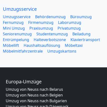
Umzugsservice
Umzugsservice
Behördenumzug
Büroumzug
Fernumzug
Firmenumzug
Laborumzug
Mini Umzug
Praxisumzug
Privatumzug
Seniorenumzug
Studentenumzug
Beiladung
Entrümpelung
Halteverbotszone
Klaviertransport
Möbellift
Haushaltsauflösung
Möbeltaxi
Möbelmitfahrzentrale
Umzugskartons
Europa-Umzüge
Umzug von Neuss nach Belarus
Umzug von Neuss nach Belgien
Umzug von Neuss nach Bulgarien
Umzug von Neuss nach Dänemark