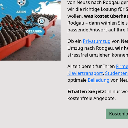
von Neuss nach Rodgau geht
wir die richtige Lösung für
wollen,
was kostet überh
Rodgau – dann wählen Sie s
passende Antwort auf Ihre 
Ob ein
Privatumzug
von Neu
Umzug nach Rodgau,
wir h
stressfrei umziehen können
Allzeit bereit für Ihren
Firm
Klaviertransport
,
Studente
optimale
Beiladung
von Neu
Erhalten Sie jetzt
in nur we
kostenfreie Angebote.
Kostenlo