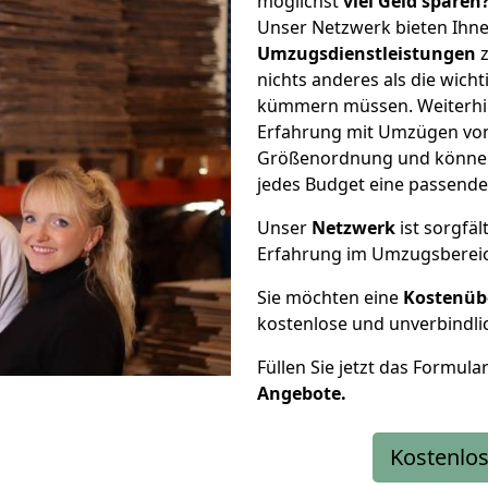
möglichst
viel Geld sparen
Unser Netzwerk bieten Ihn
Umzugsdienstleistungen
z
nichts anderes als die wic
kümmern müssen. Weiterhin
Erfahrung mit Umzügen von
Größenordnung und können 
jedes Budget eine passende
Unser
Netzwerk
ist sorgfäl
Erfahrung im Umzugsberei
Sie möchten eine
Kostenüb
kostenlose und unverbindli
Füllen Sie jetzt das Formula
Angebote.
Kostenlos