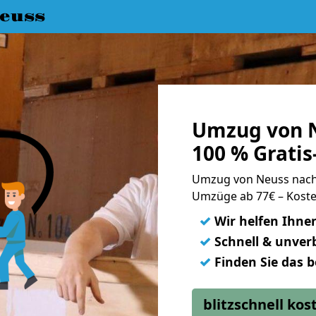
euss
Umzug von 
100 % Grati
Umzug von Neuss nac
Umzüge ab 77€ – Koste
✓
Wir helfen Ihne
✓
Schnell & unverb
✓
Finden Sie das 
blitzschnell ko