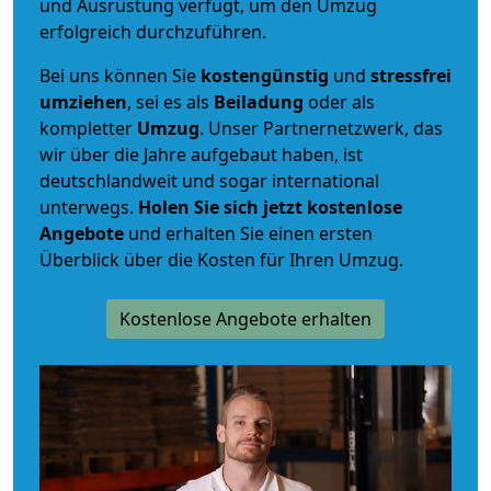
und Ausrüstung verfügt, um den Umzug
erfolgreich durchzuführen.
Bei uns können Sie
kostengünstig
und
stressfrei
umziehen
, sei es als
Beiladung
oder als
kompletter
Umzug
. Unser Partnernetzwerk, das
wir über die Jahre aufgebaut haben, ist
deutschlandweit und sogar international
unterwegs.
Holen Sie sich jetzt kostenlose
Angebote
und erhalten Sie einen ersten
Überblick über die Kosten für Ihren Umzug.
Kostenlose Angebote erhalten