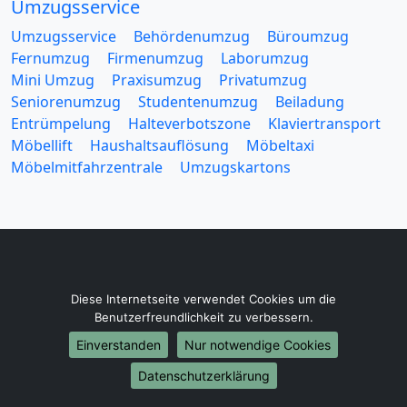
Umzugsservice
Umzugsservice
Behördenumzug
Büroumzug
Fernumzug
Firmenumzug
Laborumzug
Mini Umzug
Praxisumzug
Privatumzug
Seniorenumzug
Studentenumzug
Beiladung
Entrümpelung
Halteverbotszone
Klaviertransport
Möbellift
Haushaltsauflösung
Möbeltaxi
Möbelmitfahrzentrale
Umzugskartons
Europa-Umzüge
Diese Internetseite verwendet Cookies um die
Umzug von Neuss nach Belarus
Benutzerfreundlichkeit zu verbessern.
Umzug von Neuss nach Belgien
Einverstanden
Nur notwendige Cookies
Umzug von Neuss nach Bulgarien
Umzug von Neuss nach Dänemark
Datenschutzerklärung
Umzug von Neuss nach England