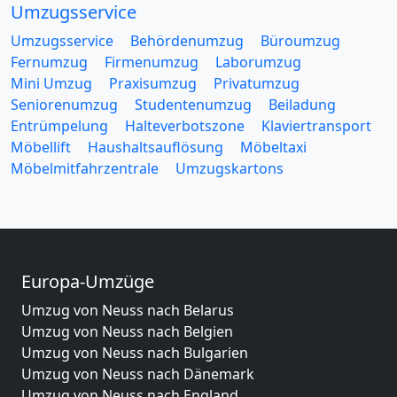
Umzugsservice
Umzugsservice
Behördenumzug
Büroumzug
Fernumzug
Firmenumzug
Laborumzug
Mini Umzug
Praxisumzug
Privatumzug
Seniorenumzug
Studentenumzug
Beiladung
Entrümpelung
Halteverbotszone
Klaviertransport
Möbellift
Haushaltsauflösung
Möbeltaxi
Möbelmitfahrzentrale
Umzugskartons
Europa-Umzüge
Umzug von Neuss nach Belarus
Umzug von Neuss nach Belgien
Umzug von Neuss nach Bulgarien
Umzug von Neuss nach Dänemark
Umzug von Neuss nach England