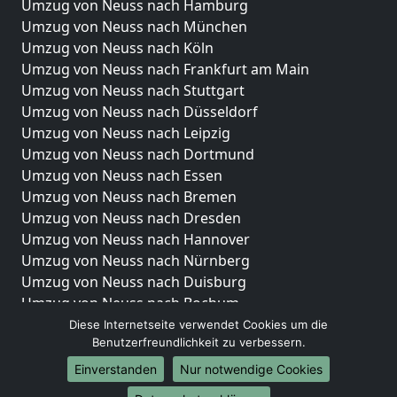
Umzug von Neuss nach Hamburg
Umzug von Neuss nach München
Umzug von Neuss nach Köln
Umzug von Neuss nach Frankfurt am Main
Umzug von Neuss nach Stuttgart
Umzug von Neuss nach Düsseldorf
Umzug von Neuss nach Leipzig
Umzug von Neuss nach Dortmund
Umzug von Neuss nach Essen
Umzug von Neuss nach Bremen
Umzug von Neuss nach Dresden
Umzug von Neuss nach Hannover
Umzug von Neuss nach Nürnberg
Umzug von Neuss nach Duisburg
Umzug von Neuss nach Bochum
Umzug von Neuss nach Wuppertal
Diese Internetseite verwendet Cookies um die
Benutzerfreundlichkeit zu verbessern.
Umzug von Neuss nach Bielefeld
Umzug von Neuss nach Bonn
Einverstanden
Nur notwendige Cookies
Umzug von Neuss nach Münster