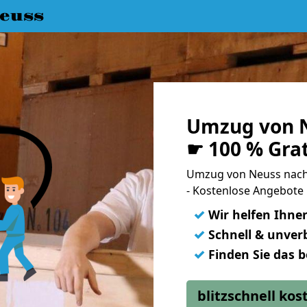
euss
Umzug von 
☛ 100 % Gra
Umzug von Neuss nac
- Kostenlose Angebote
✓
Wir helfen Ihne
✓
Schnell & unverb
✓
Finden Sie das 
blitzschnell ko