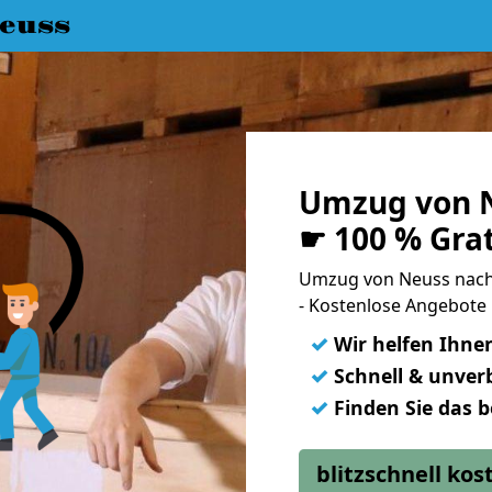
euss
Umzug von N
☛ 100 % Gra
Umzug von Neuss nac
- Kostenlose Angebote
✓
Wir helfen Ihne
✓
Schnell & unverb
✓
Finden Sie das 
blitzschnell ko