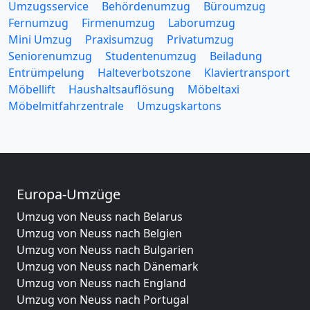
Umzugsservice
Behördenumzug
Büroumzug
Fernumzug
Firmenumzug
Laborumzug
Mini Umzug
Praxisumzug
Privatumzug
Seniorenumzug
Studentenumzug
Beiladung
Entrümpelung
Halteverbotszone
Klaviertransport
Möbellift
Haushaltsauflösung
Möbeltaxi
Möbelmitfahrzentrale
Umzugskartons
Europa-Umzüge
Umzug von Neuss nach Belarus
Umzug von Neuss nach Belgien
Umzug von Neuss nach Bulgarien
Umzug von Neuss nach Dänemark
Umzug von Neuss nach England
Umzug von Neuss nach Portugal