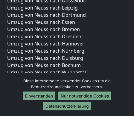
Umzug von Neuss nach Düsseldorf
Umzug von Neuss nach Leipzig
Umzug von Neuss nach Dortmund
Umzug von Neuss nach Essen
Umzug von Neuss nach Bremen
Umzug von Neuss nach Dresden
Umzug von Neuss nach Hannover
Umzug von Neuss nach Nürnberg
Umzug von Neuss nach Duisburg
Umzug von Neuss nach Bochum
Umzug von Neuss nach Wuppertal
Umzug von Neuss nach Bielefeld
Diese Internetseite verwendet Cookies um die
Umzug von Neuss nach Bonn
Benutzerfreundlichkeit zu verbessern.
Umzug von Neuss nach Münster
Einverstanden
Nur notwendige Cookies
Internationale-Umzüge
Datenschutzerklärung
Umzug von Neuss nach Brasilien
Umzug von Neuss nach Brunei Darussalam
Umzug von Neuss nach Burkina Faso