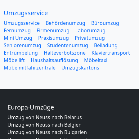
Umzugsservice
Umzugsservice
Behördenumzug
Büroumzug
Fernumzug
Firmenumzug
Laborumzug
Mini Umzug
Praxisumzug
Privatumzug
Seniorenumzug
Studentenumzug
Beiladung
Entrümpelung
Halteverbotszone
Klaviertransport
Möbellift
Haushaltsauflösung
Möbeltaxi
Möbelmitfahrzentrale
Umzugskartons
Europa-Umzüge
Umzug von Neuss nach Belarus
Umzug von Neuss nach Belgien
Umzug von Neuss nach Bulgarien