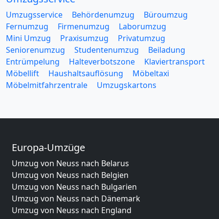
Umzugsservice
Behördenumzug
Büroumzug
Fernumzug
Firmenumzug
Laborumzug
Mini Umzug
Praxisumzug
Privatumzug
Seniorenumzug
Studentenumzug
Beiladung
Entrümpelung
Halteverbotszone
Klaviertransport
Möbellift
Haushaltsauflösung
Möbeltaxi
Möbelmitfahrzentrale
Umzugskartons
Europa-Umzüge
Umzug von Neuss nach Belarus
Umzug von Neuss nach Belgien
Umzug von Neuss nach Bulgarien
Umzug von Neuss nach Dänemark
Umzug von Neuss nach England