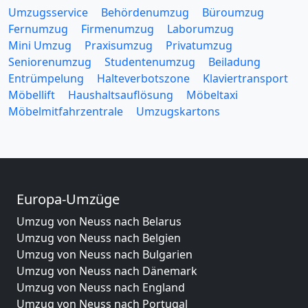
Umzugsservice
Behördenumzug
Büroumzug
Fernumzug
Firmenumzug
Laborumzug
Mini Umzug
Praxisumzug
Privatumzug
Seniorenumzug
Studentenumzug
Beiladung
Entrümpelung
Halteverbotszone
Klaviertransport
Möbellift
Haushaltsauflösung
Möbeltaxi
Möbelmitfahrzentrale
Umzugskartons
Europa-Umzüge
Umzug von Neuss nach Belarus
Umzug von Neuss nach Belgien
Umzug von Neuss nach Bulgarien
Umzug von Neuss nach Dänemark
Umzug von Neuss nach England
Umzug von Neuss nach Portugal