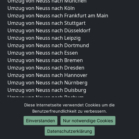
Umzug von Neuss nach München
Umzug von Neuss nach Köln
Umzug von Neuss nach Frankfurt am Main
Umzug von Neuss nach Stuttgart
Umzug von Neuss nach Düsseldorf
Umzug von Neuss nach Leipzig
Umzug von Neuss nach Dortmund
Umzug von Neuss nach Essen
Umzug von Neuss nach Bremen
Umzug von Neuss nach Dresden
Umzug von Neuss nach Hannover
Umzug von Neuss nach Nürnberg
Umzug von Neuss nach Duisburg
Umzug von Neuss nach Bochum
Umzug von Neuss nach Wuppertal
Diese Internetseite verwendet Cookies um die
Benutzerfreundlichkeit zu verbessern.
Umzug von Neuss nach Bielefeld
Umzug von Neuss nach Bonn
Einverstanden
Nur notwendige Cookies
Umzug von Neuss nach Münster
Datenschutzerklärung