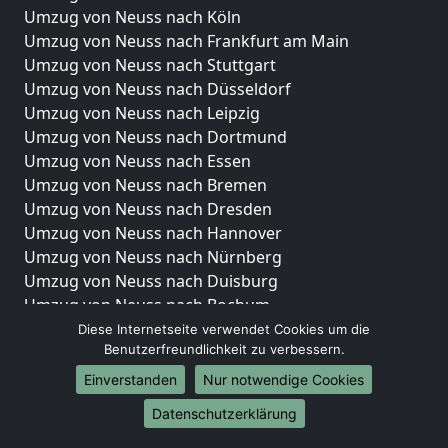
Umzug von Neuss nach Köln
Umzug von Neuss nach Frankfurt am Main
Umzug von Neuss nach Stuttgart
Umzug von Neuss nach Düsseldorf
Umzug von Neuss nach Leipzig
Umzug von Neuss nach Dortmund
Umzug von Neuss nach Essen
Umzug von Neuss nach Bremen
Umzug von Neuss nach Dresden
Umzug von Neuss nach Hannover
Umzug von Neuss nach Nürnberg
Umzug von Neuss nach Duisburg
Umzug von Neuss nach Bochum
Umzug von Neuss nach Wuppertal
Diese Internetseite verwendet Cookies um die
Benutzerfreundlichkeit zu verbessern.
Umzug von Neuss nach Bielefeld
Umzug von Neuss nach Bonn
Einverstanden
Nur notwendige Cookies
Umzug von Neuss nach Münster
Datenschutzerklärung
Internationale-Umzüge