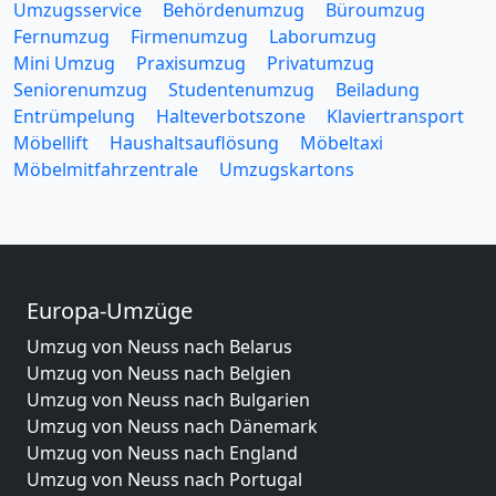
Umzugsservice
Behördenumzug
Büroumzug
Fernumzug
Firmenumzug
Laborumzug
Mini Umzug
Praxisumzug
Privatumzug
Seniorenumzug
Studentenumzug
Beiladung
Entrümpelung
Halteverbotszone
Klaviertransport
Möbellift
Haushaltsauflösung
Möbeltaxi
Möbelmitfahrzentrale
Umzugskartons
Europa-Umzüge
Umzug von Neuss nach Belarus
Umzug von Neuss nach Belgien
Umzug von Neuss nach Bulgarien
Umzug von Neuss nach Dänemark
Umzug von Neuss nach England
Umzug von Neuss nach Portugal