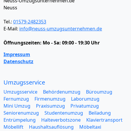
Neuss-Umzugsunternehmen.de
Neuss
Tel.:
01579-2482353
E-Mail:
info@neuss-umzugsunternehmen.de
Öffnungszeiten:
Mo - Sa: 09:00 - 19:30 Uhr
Impressum
Datenschutz
Umzugsservice
Umzugsservice
Behördenumzug
Büroumzug
Fernumzug
Firmenumzug
Laborumzug
Mini Umzug
Praxisumzug
Privatumzug
Seniorenumzug
Studentenumzug
Beiladung
Entrümpelung
Halteverbotszone
Klaviertransport
Möbellift
Haushaltsauflösung
Möbeltaxi