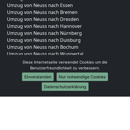
Umzug von Neuss nach Essen
Umzug von Neuss nach Bremen
Umzug von Neuss nach Dresden
Umzug von Neuss nach Hannover
Umzug von Neuss nach Nürnberg
Umzug von Neuss nach Duisburg
Umzug von Neuss nach Bochum
Umzug von Neuss nach Wuppertal
Umzug von Neuss nach Bielefeld
Diese Internetseite verwendet Cookies um die
Umzug von Neuss nach Bonn
Benutzerfreundlichkeit zu verbessern.
Umzug von Neuss nach Münster
Einverstanden
Nur notwendige Cookies
Internationale-Umzüge
Datenschutzerklärung
Umzug von Neuss nach Brasilien
Umzug von Neuss nach Brunei Darussalam
Umzug von Neuss nach Burkina Faso
Umzug von Neuss nach Burundi
Umzug von Neuss nach Chile