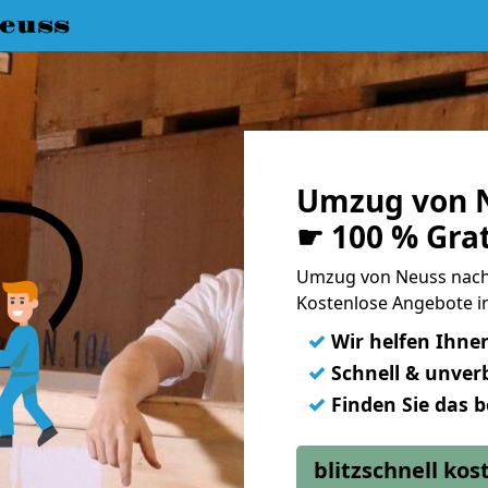
euss
Umzug von N
☛ 100 % Gra
Umzug von Neuss nach
Kostenlose Angebote i
✓
Wir helfen Ihne
✓
Schnell & unverb
✓
Finden Sie das 
blitzschnell ko