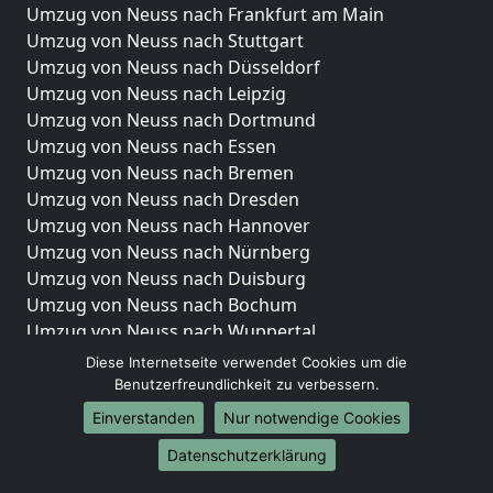
Umzug von Neuss nach Frankfurt am Main
Umzug von Neuss nach Stuttgart
Umzug von Neuss nach Düsseldorf
Umzug von Neuss nach Leipzig
Umzug von Neuss nach Dortmund
Umzug von Neuss nach Essen
Umzug von Neuss nach Bremen
Umzug von Neuss nach Dresden
Umzug von Neuss nach Hannover
Umzug von Neuss nach Nürnberg
Umzug von Neuss nach Duisburg
Umzug von Neuss nach Bochum
Umzug von Neuss nach Wuppertal
Umzug von Neuss nach Bielefeld
Diese Internetseite verwendet Cookies um die
Umzug von Neuss nach Bonn
Benutzerfreundlichkeit zu verbessern.
Umzug von Neuss nach Münster
Einverstanden
Nur notwendige Cookies
Internationale-Umzüge
Datenschutzerklärung
Umzug von Neuss nach Brasilien