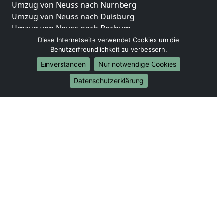
Umzug von Neuss nach Nürnberg
Umzug von Neuss nach Duisburg
Umzug von Neuss nach Bochum
Umzug von Neuss nach Wuppertal
Diese Internetseite verwendet Cookies um die
Benutzerfreundlichkeit zu verbessern.
Umzug von Neuss nach Bielefeld
Umzug von Neuss nach Bonn
Einverstanden
Nur notwendige Cookies
Umzug von Neuss nach Münster
Datenschutzerklärung
Internationale-Umzüge
Umzug von Neuss nach Brasilien
Umzug von Neuss nach Brunei Darussalam
Umzug von Neuss nach Burkina Faso
Umzug von Neuss nach Burundi
Umzug von Neuss nach Chile
Umzug von Neuss nach China
Umzug von Neuss nach Cookinseln
Umzug von Neuss nach Costa Rica
Umzug von Neuss nach Curaçao
Umzug von Neuss nach Demokratische Republik