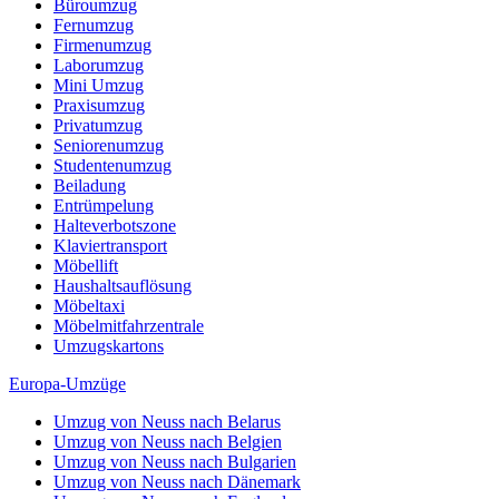
Büroumzug
Fernumzug
Firmenumzug
Laborumzug
Mini Umzug
Praxisumzug
Privatumzug
Seniorenumzug
Studentenumzug
Beiladung
Entrümpelung
Halteverbotszone
Klaviertransport
Möbellift
Haushaltsauflösung
Möbeltaxi
Möbelmitfahrzentrale
Umzugskartons
Europa-Umzüge
Umzug von Neuss nach Belarus
Umzug von Neuss nach Belgien
Umzug von Neuss nach Bulgarien
Umzug von Neuss nach Dänemark