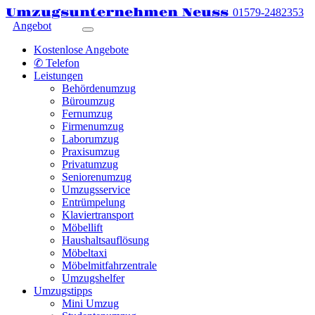
Umzugsunternehmen Neuss
01579-2482353
Angebot
Kostenlose Angebote
✆ Telefon
Leistungen
Behördenumzug
Büroumzug
Fernumzug
Firmenumzug
Laborumzug
Praxisumzug
Privatumzug
Seniorenumzug
Umzugsservice
Entrümpelung
Klaviertransport
Möbellift
Haushaltsauflösung
Möbeltaxi
Möbelmitfahrzentrale
Umzugshelfer
Umzugstipps
Mini Umzug