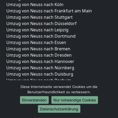
Umzug von Neuss nach Köln
Umzug von Neuss nach Frankfurt am Main
Umzug von Neuss nach Stuttgart
Umzug von Neuss nach Düsseldorf
Umzug von Neuss nach Leipzig
Umzug von Neuss nach Dortmund
Umzug von Neuss nach Essen
Umzug von Neuss nach Bremen
Umzug von Neuss nach Dresden
Umzug von Neuss nach Hannover
Umzug von Neuss nach Nürnberg
Umzug von Neuss nach Duisburg
Umzug von Neuss nach Bochum
Umzug von Neuss nach Wuppertal
Diese Internetseite verwendet Cookies um die
Benutzerfreundlichkeit zu verbessern.
Umzug von Neuss nach Bielefeld
Umzug von Neuss nach Bonn
Einverstanden
Nur notwendige Cookies
Umzug von Neuss nach Münster
Datenschutzerklärung
Internationale-Umzüge