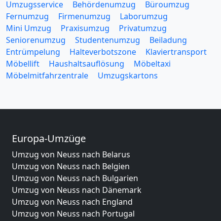
Umzugsservice
Behördenumzug
Büroumzug
Fernumzug
Firmenumzug
Laborumzug
Mini Umzug
Praxisumzug
Privatumzug
Seniorenumzug
Studentenumzug
Beiladung
Entrümpelung
Halteverbotszone
Klaviertransport
Möbellift
Haushaltsauflösung
Möbeltaxi
Möbelmitfahrzentrale
Umzugskartons
Europa-Umzüge
Umzug von Neuss nach Belarus
Umzug von Neuss nach Belgien
Umzug von Neuss nach Bulgarien
Umzug von Neuss nach Dänemark
Umzug von Neuss nach England
Umzug von Neuss nach Portugal