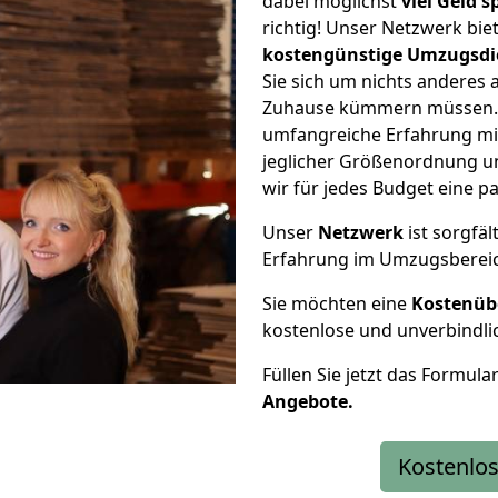
dabei möglichst
viel Geld 
richtig! Unser Netzwerk bi
kostengünstige Umzugsdi
Sie sich um nichts anderes 
Zuhause kümmern müssen. W
umfangreiche Erfahrung mi
jeglicher Größenordnung u
wir für jedes Budget eine 
Unser
Netzwerk
ist sorgfäl
Erfahrung im Umzugsberei
Sie möchten eine
Kostenüb
kostenlose und unverbindli
Füllen Sie jetzt das Formula
Angebote.
Kostenlos