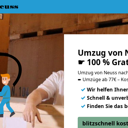
euss
Umzug von N
☛ 100 % Gra
Umzug von Neuss nac
➨ Umzüge ab 77€ – Kos
✓
Wir helfen Ihne
✓
Schnell & unverb
✓
Finden Sie das 
blitzschnell ko