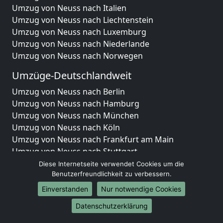
Umzug von Neuss nach Italien
Umzug von Neuss nach Liechtenstein
Umzug von Neuss nach Luxemburg
Umzug von Neuss nach Niederlande
Umzug von Neuss nach Norwegen
Umzüge-Deutschlandweit
Umzug von Neuss nach Berlin
Umzug von Neuss nach Hamburg
Umzug von Neuss nach München
Umzug von Neuss nach Köln
Umzug von Neuss nach Frankfurt am Main
Umzug von Neuss nach Stuttgart
Umzug von Neuss nach Düsseldorf
Diese Internetseite verwendet Cookies um die
Umzug von Neuss nach Leipzig
Benutzerfreundlichkeit zu verbessern.
Umzug von Neuss nach Dortmund
Einverstanden
Nur notwendige Cookies
Umzug von Neuss nach Essen
Datenschutzerklärung
Umzug von Neuss nach Bremen
Umzug von Neuss nach Dresden