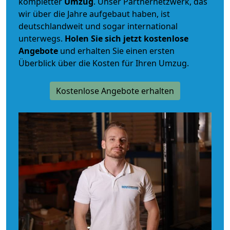
kompletter
Umzug
. Unser Partnernetzwerk, das
wir über die Jahre aufgebaut haben, ist
deutschlandweit und sogar international
unterwegs.
Holen Sie sich jetzt kostenlose
Angebote
und erhalten Sie einen ersten
Überblick über die Kosten für Ihren Umzug.
Kostenlose Angebote erhalten