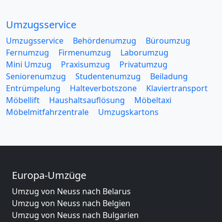
Umzugsservice
Umzugsservice
Behördenumzug
Büroumzug
Fernumzug
Firmenumzug
Laborumzug
Mini Umzug
Praxisumzug
Privatumzug
Seniorenumzug
Studentenumzug
Beiladung
Entrümpelung
Halteverbotszone
Klaviertransport
Möbellift
Haushaltsauflösung
Möbeltaxi
Möbelmitfahrzentrale
Umzugskartons
Europa-Umzüge
Umzug von Neuss nach Belarus
Umzug von Neuss nach Belgien
Umzug von Neuss nach Bulgarien