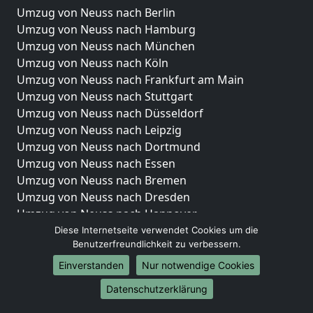
Umzug von Neuss nach Berlin
Umzug von Neuss nach Hamburg
Umzug von Neuss nach München
Umzug von Neuss nach Köln
Umzug von Neuss nach Frankfurt am Main
Umzug von Neuss nach Stuttgart
Umzug von Neuss nach Düsseldorf
Umzug von Neuss nach Leipzig
Umzug von Neuss nach Dortmund
Umzug von Neuss nach Essen
Umzug von Neuss nach Bremen
Umzug von Neuss nach Dresden
Umzug von Neuss nach Hannover
Umzug von Neuss nach Nürnberg
Diese Internetseite verwendet Cookies um die
Benutzerfreundlichkeit zu verbessern.
Umzug von Neuss nach Duisburg
Umzug von Neuss nach Bochum
Einverstanden
Nur notwendige Cookies
Umzug von Neuss nach Wuppertal
Datenschutzerklärung
Umzug von Neuss nach Bielefeld