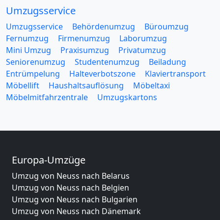
Umzugsservice
Umzugsservice
Behördenumzug
Büroumzug
Fernumzug
Firmenumzug
Laborumzug
Mini Umzug
Praxisumzug
Privatumzug
Seniorenumzug
Studentenumzug
Beiladung
Entrümpelung
Halteverbotszone
Klaviertransport
Möbellift
Haushaltsauflösung
Möbeltaxi
Möbelmitfahrzentrale
Umzugskartons
Europa-Umzüge
Umzug von Neuss nach Belarus
Umzug von Neuss nach Belgien
Umzug von Neuss nach Bulgarien
Umzug von Neuss nach Dänemark