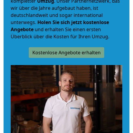
kompletter
Umzug
. Unser Partnernetzwerk, das
wir über die Jahre aufgebaut haben, ist
deutschlandweit und sogar international
unterwegs.
Holen Sie sich jetzt kostenlose
Angebote
und erhalten Sie einen ersten
Überblick über die Kosten für Ihren Umzug.
Kostenlose Angebote erhalten