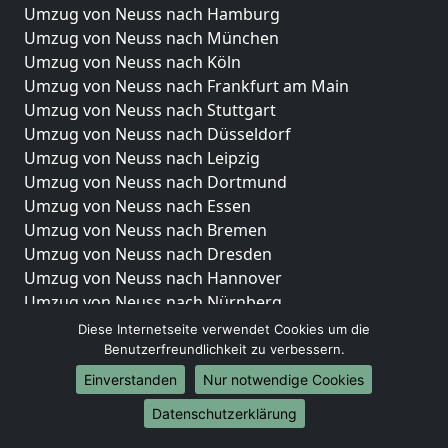
Umzug von Neuss nach Hamburg
Umzug von Neuss nach München
Umzug von Neuss nach Köln
Umzug von Neuss nach Frankfurt am Main
Umzug von Neuss nach Stuttgart
Umzug von Neuss nach Düsseldorf
Umzug von Neuss nach Leipzig
Umzug von Neuss nach Dortmund
Umzug von Neuss nach Essen
Umzug von Neuss nach Bremen
Umzug von Neuss nach Dresden
Umzug von Neuss nach Hannover
Umzug von Neuss nach Nürnberg
Umzug von Neuss nach Duisburg
Diese Internetseite verwendet Cookies um die
Umzug von Neuss nach Bochum
Benutzerfreundlichkeit zu verbessern.
Umzug von Neuss nach Wuppertal
Einverstanden
Nur notwendige Cookies
Umzug von Neuss nach Bielefeld
Datenschutzerklärung
Umzug von Neuss nach Bonn
Umzug von Neuss nach Münster