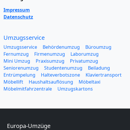
Impressum
Datenschutz
Umzugsservice
Umzugsservice
Behördenumzug
Büroumzug
Fernumzug
Firmenumzug
Laborumzug
Mini Umzug
Praxisumzug
Privatumzug
Seniorenumzug
Studentenumzug
Beiladung
Entrümpelung
Halteverbotszone
Klaviertransport
Möbellift
Haushaltsauflösung
Möbeltaxi
Möbelmitfahrzentrale
Umzugskartons
Europa-Umzüge