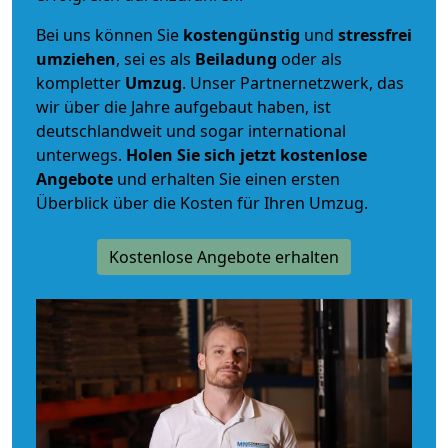
Bei uns können Sie
kostengünstig
und
stressfrei
umziehen
, sei es als
Beiladung
oder als
kompletter
Umzug
. Unser Partnernetzwerk, das
wir über die Jahre aufgebaut haben, ist
deutschlandweit und sogar international
unterwegs.
Holen Sie sich jetzt kostenlose
Angebote
und erhalten Sie einen ersten
Überblick über die Kosten für Ihren Umzug.
Kostenlose Angebote erhalten