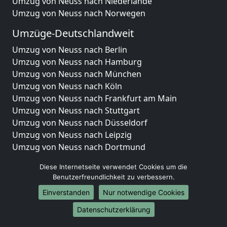
Umzug von Neuss nach Niederlande
Umzug von Neuss nach Norwegen
Umzüge-Deutschlandweit
Umzug von Neuss nach Berlin
Umzug von Neuss nach Hamburg
Umzug von Neuss nach München
Umzug von Neuss nach Köln
Umzug von Neuss nach Frankfurt am Main
Umzug von Neuss nach Stuttgart
Umzug von Neuss nach Düsseldorf
Umzug von Neuss nach Leipzig
Umzug von Neuss nach Dortmund
Umzug von Neuss nach Essen
Diese Internetseite verwendet Cookies um die
Umzug von Neuss nach Bremen
Benutzerfreundlichkeit zu verbessern.
Umzug von Neuss nach Dresden
Einverstanden
Nur notwendige Cookies
Umzug von Neuss nach Hannover
Umzug von Neuss nach Nürnberg
Datenschutzerklärung
Umzug von Neuss nach Duisburg