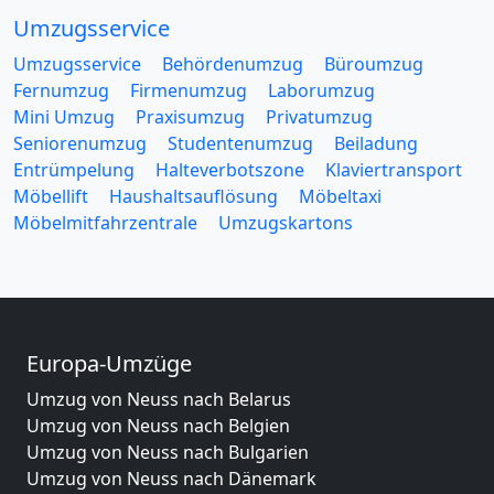
Umzugsservice
Umzugsservice
Behördenumzug
Büroumzug
Fernumzug
Firmenumzug
Laborumzug
Mini Umzug
Praxisumzug
Privatumzug
Seniorenumzug
Studentenumzug
Beiladung
Entrümpelung
Halteverbotszone
Klaviertransport
Möbellift
Haushaltsauflösung
Möbeltaxi
Möbelmitfahrzentrale
Umzugskartons
Europa-Umzüge
Umzug von Neuss nach Belarus
Umzug von Neuss nach Belgien
Umzug von Neuss nach Bulgarien
Umzug von Neuss nach Dänemark