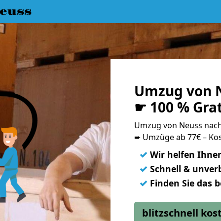
euss
Umzug von 
☛ 100 % Gra
Umzug von Neuss nac
➨ Umzüge ab 77€ – Kos
✓
Wir helfen Ihne
✓
Schnell & unverb
✓
Finden Sie das 
blitzschnell ko