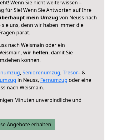
ht! Wenn Sie nicht weiterwissen –
ng für Sie! Wenn Sie Antworten auf Ihre
 überhaupt mein Umzug
von Neuss nach
 sie uns, denn wir haben immer die
Fragen parat.
ss nach Weismain oder ein
Weismain,
wir helfen
, damit Sie
umziehen können.
enumzug
,
Seniorenumzug
,
Tresor
– &
numzug
in Neuss,
Fernumzug
oder eine
ss nach Weismain.
nigen Minuten unverbindliche und
se Angebote erhalten