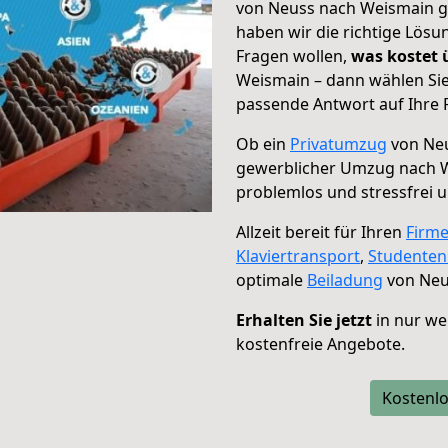
von Neuss nach Weismain ge
haben wir die richtige Lösu
Fragen wollen,
was kostet
Weismain – dann wählen Sie
passende Antwort auf Ihre 
Ob ein
Privatumzug
von Neu
gewerblicher Umzug nach 
problemlos und stressfrei 
Allzeit bereit für Ihren
Firm
Klaviertransport
,
Studente
optimale
Beiladung
von Neu
Erhalten Sie jetzt
in nur we
kostenfreie Angebote.
Kostenlo