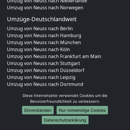
Umzug von Neuss nach Niederlande
Umzug von Neuss nach Norwegen
Umzüge-Deutschlandweit
Umzug von Neuss nach Berlin
Umzug von Neuss nach Hamburg
Umzug von Neuss nach München
Umzug von Neuss nach Köln
Umzug von Neuss nach Frankfurt am Main
Umzug von Neuss nach Stuttgart
Umzug von Neuss nach Düsseldorf
Umzug von Neuss nach Leipzig
Umzug von Neuss nach Dortmund
Umzug von Neuss nach Essen
Diese Internetseite verwendet Cookies um die
Umzug von Neuss nach Bremen
Benutzerfreundlichkeit zu verbessern.
Umzug von Neuss nach Dresden
Einverstanden
Nur notwendige Cookies
Umzug von Neuss nach Hannover
Umzug von Neuss nach Nürnberg
Datenschutzerklärung
Umzug von Neuss nach Duisburg