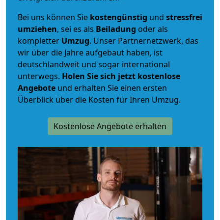
Bei uns können Sie
kostengünstig
und
stressfrei
umziehen
, sei es als
Beiladung
oder als
kompletter
Umzug
. Unser Partnernetzwerk, das
wir über die Jahre aufgebaut haben, ist
deutschlandweit und sogar international
unterwegs.
Holen Sie sich jetzt kostenlose
Angebote
und erhalten Sie einen ersten
Überblick über die Kosten für Ihren Umzug.
Kostenlose Angebote erhalten