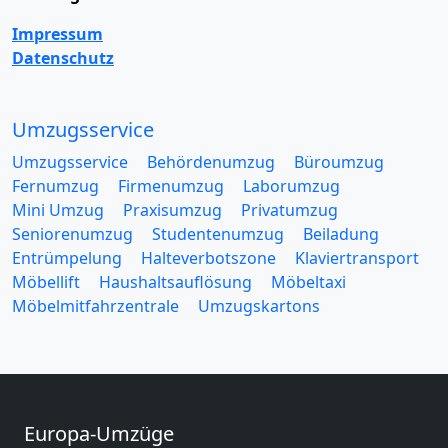
Impressum
Datenschutz
Umzugsservice
Umzugsservice
Behördenumzug
Büroumzug
Fernumzug
Firmenumzug
Laborumzug
Mini Umzug
Praxisumzug
Privatumzug
Seniorenumzug
Studentenumzug
Beiladung
Entrümpelung
Halteverbotszone
Klaviertransport
Möbellift
Haushaltsauflösung
Möbeltaxi
Möbelmitfahrzentrale
Umzugskartons
Europa-Umzüge