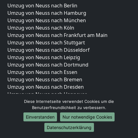
Umzug von Neuss nach Berlin
Umzug von Neuss nach Hamburg
Umzug von Neuss nach München
Umzug von Neuss nach Köln
Umzug von Neuss nach Frankfurt am Main
Umzug von Neuss nach Stuttgart
Umzug von Neuss nach Düsseldorf
Umzug von Neuss nach Leipzig
Umzug von Neuss nach Dortmund
Umzug von Neuss nach Essen
Umzug von Neuss nach Bremen
Umzug von Neuss nach Dresden
Umzug von Neuss nach Hannover
Umzug von Neuss nach Nürnberg
Diese Internetseite verwendet Cookies um die
Benutzerfreundlichkeit zu verbessern.
Umzug von Neuss nach Duisburg
Umzug von Neuss nach Bochum
Einverstanden
Nur notwendige Cookies
Umzug von Neuss nach Wuppertal
Datenschutzerklärung
Umzug von Neuss nach Bielefeld