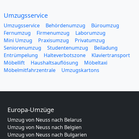
Umzugsservice
Umzugsservice
Behördenumzug
Büroumzug
Fernumzug
Firmenumzug
Laborumzug
Mini Umzug
Praxisumzug
Privatumzug
Seniorenumzug
Studentenumzug
Beiladung
Entrümpelung
Halteverbotszone
Klaviertransport
Möbellift
Haushaltsauflösung
Möbeltaxi
Möbelmitfahrzentrale
Umzugskartons
Europa-Umzüge
Umzug von Neuss nach Belarus
Umzug von Neuss nach Belgien
Umzug von Neuss nach Bulgarien