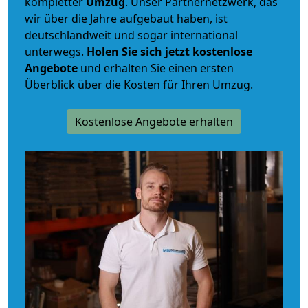
kompletter
Umzug
. Unser Partnernetzwerk, das
wir über die Jahre aufgebaut haben, ist
deutschlandweit und sogar international
unterwegs.
Holen Sie sich jetzt kostenlose
Angebote
und erhalten Sie einen ersten
Überblick über die Kosten für Ihren Umzug.
Kostenlose Angebote erhalten