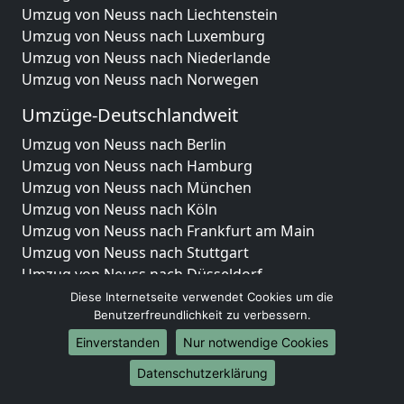
Umzug von Neuss nach Liechtenstein
Umzug von Neuss nach Luxemburg
Umzug von Neuss nach Niederlande
Umzug von Neuss nach Norwegen
Umzüge-Deutschlandweit
Umzug von Neuss nach Berlin
Umzug von Neuss nach Hamburg
Umzug von Neuss nach München
Umzug von Neuss nach Köln
Umzug von Neuss nach Frankfurt am Main
Umzug von Neuss nach Stuttgart
Umzug von Neuss nach Düsseldorf
Umzug von Neuss nach Leipzig
Diese Internetseite verwendet Cookies um die
Umzug von Neuss nach Dortmund
Benutzerfreundlichkeit zu verbessern.
Umzug von Neuss nach Essen
Einverstanden
Nur notwendige Cookies
Umzug von Neuss nach Bremen
Datenschutzerklärung
Umzug von Neuss nach Dresden
Umzug von Neuss nach Hannover