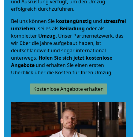
und Ausrüstung verfügt, um den Umzug
erfolgreich durchzuführen.
Bei uns können Sie
kostengünstig
und
stressfrei
umziehen
, sei es als
Beiladung
oder als
kompletter
Umzug
. Unser Partnernetzwerk, das
wir über die Jahre aufgebaut haben, ist
deutschlandweit und sogar international
unterwegs.
Holen Sie sich jetzt kostenlose
Angebote
und erhalten Sie einen ersten
Überblick über die Kosten für Ihren Umzug.
Kostenlose Angebote erhalten