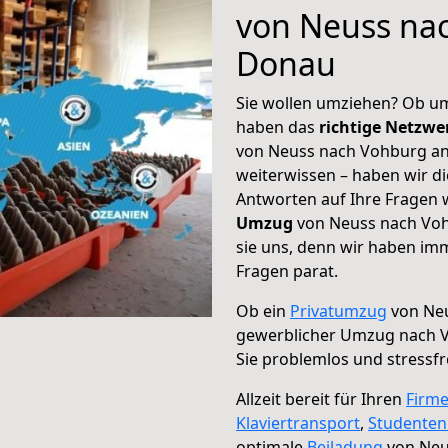
von Neuss na
Donau
Sie wollen umziehen? Ob um
haben das
richtige Netzw
von Neuss nach Vohburg an
weiterwissen – haben wir di
Antworten auf Ihre Fragen 
Umzug
von Neuss nach Voh
sie uns, denn wir haben im
Fragen parat.
Ob ein
Privatumzug
von Neu
gewerblicher Umzug nach 
Sie problemlos und stressf
Allzeit bereit für Ihren
Firm
Klaviertransport
,
Studente
optimale
Beiladung
von Neu