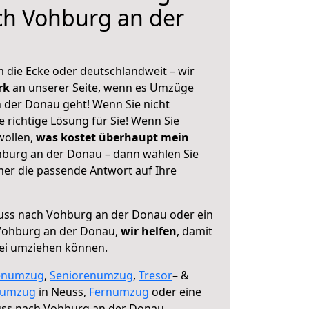
ch Vohburg an der
 die Ecke oder deutschlandweit – wir
erk
an unserer Seite, wenn es Umzüge
 der Donau geht! Wenn Sie nicht
e richtige Lösung für Sie! Wenn Sie
wollen,
was kostet überhaupt mein
burg an der Donau – dann wählen Sie
mer die passende Antwort auf Ihre
ss nach Vohburg an der Donau oder ein
Vohburg an der Donau,
wir helfen
, damit
rei umziehen können.
enumzug
,
Seniorenumzug
,
Tresor
– &
numzug
in Neuss,
Fernumzug
oder eine
ss nach Vohburg an der Donau.