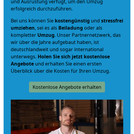
und Ausrüstung verfügt, um den Umzug
erfolgreich durchzuführen.
Bei uns können Sie
kostengünstig
und
stressfrei
umziehen
, sei es als
Beiladung
oder als
kompletter
Umzug
. Unser Partnernetzwerk, das
wir über die Jahre aufgebaut haben, ist
deutschlandweit und sogar international
unterwegs.
Holen Sie sich jetzt kostenlose
Angebote
und erhalten Sie einen ersten
Überblick über die Kosten für Ihren Umzug.
Kostenlose Angebote erhalten