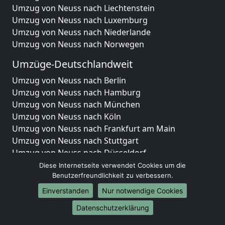
Umzug von Neuss nach Liechtenstein
Umzug von Neuss nach Luxemburg
Umzug von Neuss nach Niederlande
Umzug von Neuss nach Norwegen
Umzüge-Deutschlandweit
Umzug von Neuss nach Berlin
Umzug von Neuss nach Hamburg
Umzug von Neuss nach München
Umzug von Neuss nach Köln
Umzug von Neuss nach Frankfurt am Main
Umzug von Neuss nach Stuttgart
Umzug von Neuss nach Düsseldorf
Umzug von Neuss nach Leipzig
Diese Internetseite verwendet Cookies um die
Umzug von Neuss nach Dortmund
Benutzerfreundlichkeit zu verbessern.
Umzug von Neuss nach Essen
Einverstanden
Nur notwendige Cookies
Umzug von Neuss nach Bremen
Datenschutzerklärung
Umzug von Neuss nach Dresden
Umzug von Neuss nach Hannover