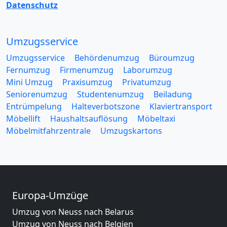
Datenschutz
Umzugsservice
Umzugsservice
Behördenumzug
Büroumzug
Fernumzug
Firmenumzug
Laborumzug
Mini Umzug
Praxisumzug
Privatumzug
Seniorenumzug
Studentenumzug
Beiladung
Entrümpelung
Halteverbotszone
Klaviertransport
Möbellift
Haushaltsauflösung
Möbeltaxi
Möbelmitfahrzentrale
Umzugskartons
Europa-Umzüge
Umzug von Neuss nach Belarus
Umzug von Neuss nach Belgien