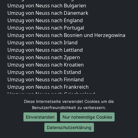
Umzug von Neuss nach Bulgarien
Umzug von Neuss nach Dänemark
Umzug von Neuss nach England
Umzug von Neuss nach Portugal
Umzug von Neuss nach Bosnien und Herzegowina
Umzug von Neuss nach Irland
Umzug von Neuss nach Lettland
Umzug von Neuss nach Zypern
Umzug von Neuss nach Kroatien
Umzug von Neuss nach Estland
Umzug von Neuss nach Finnland
Umzug von Neuss nach Frankreich
Umzug von Neuss nach Griechenland
Umzug von Neuss nach Italien
Diese Internetseite verwendet Cookies um die
Benutzerfreundlichkeit zu verbessern.
Umzug von Neuss nach Liechtenstein
Umzug von Neuss nach Luxemburg
Einverstanden
Nur notwendige Cookies
Umzug von Neuss nach Niederlande
Datenschutzerklärung
Umzug von Neuss nach Norwegen