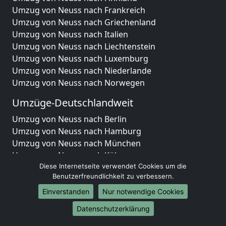
Umzug von Neuss nach Frankreich
Umzug von Neuss nach Griechenland
Umzug von Neuss nach Italien
Umzug von Neuss nach Liechtenstein
Umzug von Neuss nach Luxemburg
Umzug von Neuss nach Niederlande
Umzug von Neuss nach Norwegen
Umzüge-Deutschlandweit
Umzug von Neuss nach Berlin
Umzug von Neuss nach Hamburg
Umzug von Neuss nach München
Umzug von Neuss nach Köln
Umzug von Neuss nach Frankfurt am Main
Diese Internetseite verwendet Cookies um die
Benutzerfreundlichkeit zu verbessern.
Umzug von Neuss nach Stuttgart
Umzug von Neuss nach Düsseldorf
Einverstanden
Nur notwendige Cookies
Umzug von Neuss nach Leipzig
Datenschutzerklärung
Umzug von Neuss nach Dortmund