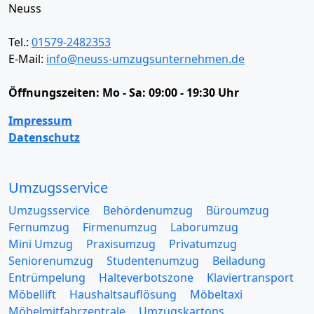
Neuss
Tel.:
01579-2482353
E-Mail:
info@neuss-umzugsunternehmen.de
Öffnungszeiten:
Mo - Sa: 09:00 - 19:30 Uhr
Impressum
Datenschutz
Umzugsservice
Umzugsservice
Behördenumzug
Büroumzug
Fernumzug
Firmenumzug
Laborumzug
Mini Umzug
Praxisumzug
Privatumzug
Seniorenumzug
Studentenumzug
Beiladung
Entrümpelung
Halteverbotszone
Klaviertransport
Möbellift
Haushaltsauflösung
Möbeltaxi
Möbelmitfahrzentrale
Umzugskartons