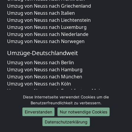
Umzug von Neuss nach Griechenland
Umzug von Neuss nach Italien
Umzug von Neuss nach Liechtenstein
Umzug von Neuss nach Luxemburg
Umzug von Neuss nach Niederlande
Umzug von Neuss nach Norwegen
Umzüge-Deutschlandweit
Umzug von Neuss nach Berlin
Umzug von Neuss nach Hamburg
Umzug von Neuss nach München
Umzug von Neuss nach Köln
Umzug von Neuss nach Frankfurt am Main
Umzug von Neuss nach Stuttgart
Diese Internetseite verwendet Cookies um die
Benutzerfreundlichkeit zu verbessern.
Umzug von Neuss nach Düsseldorf
Umzug von Neuss nach Leipzig
Einverstanden
Nur notwendige Cookies
Umzug von Neuss nach Dortmund
Datenschutzerklärung
Umzug von Neuss nach Essen