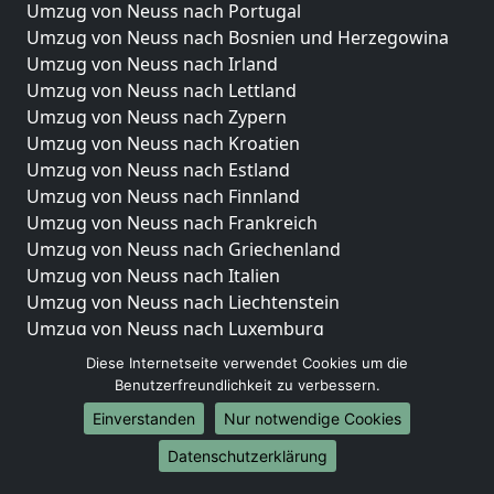
Umzug von Neuss nach Portugal
Umzug von Neuss nach Bosnien und Herzegowina
Umzug von Neuss nach Irland
Umzug von Neuss nach Lettland
Umzug von Neuss nach Zypern
Umzug von Neuss nach Kroatien
Umzug von Neuss nach Estland
Umzug von Neuss nach Finnland
Umzug von Neuss nach Frankreich
Umzug von Neuss nach Griechenland
Umzug von Neuss nach Italien
Umzug von Neuss nach Liechtenstein
Umzug von Neuss nach Luxemburg
Umzug von Neuss nach Niederlande
Diese Internetseite verwendet Cookies um die
Umzug von Neuss nach Norwegen
Benutzerfreundlichkeit zu verbessern.
Einverstanden
Nur notwendige Cookies
Umzüge-Deutschlandweit
Datenschutzerklärung
Umzug von Neuss nach Berlin
Umzug von Neuss nach Hamburg