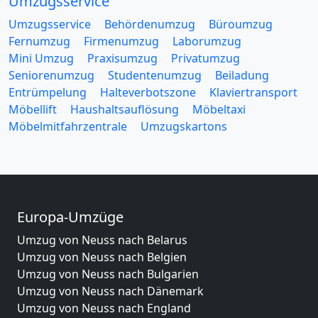
Umzugsservice
Umzugsservice
Behördenumzug
Büroumzug
Fernumzug
Firmenumzug
Laborumzug
Mini Umzug
Praxisumzug
Privatumzug
Seniorenumzug
Studentenumzug
Beiladung
Entrümpelung
Halteverbotszone
Klaviertransport
Möbellift
Haushaltsauflösung
Möbeltaxi
Möbelmitfahrzentrale
Umzugskartons
Europa-Umzüge
Umzug von Neuss nach Belarus
Umzug von Neuss nach Belgien
Umzug von Neuss nach Bulgarien
Umzug von Neuss nach Dänemark
Umzug von Neuss nach England