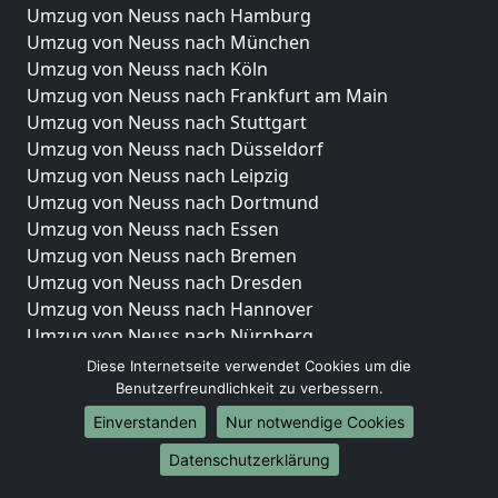
Umzug von Neuss nach Hamburg
Umzug von Neuss nach München
Umzug von Neuss nach Köln
Umzug von Neuss nach Frankfurt am Main
Umzug von Neuss nach Stuttgart
Umzug von Neuss nach Düsseldorf
Umzug von Neuss nach Leipzig
Umzug von Neuss nach Dortmund
Umzug von Neuss nach Essen
Umzug von Neuss nach Bremen
Umzug von Neuss nach Dresden
Umzug von Neuss nach Hannover
Umzug von Neuss nach Nürnberg
Umzug von Neuss nach Duisburg
Diese Internetseite verwendet Cookies um die
Umzug von Neuss nach Bochum
Benutzerfreundlichkeit zu verbessern.
Umzug von Neuss nach Wuppertal
Einverstanden
Nur notwendige Cookies
Umzug von Neuss nach Bielefeld
Datenschutzerklärung
Umzug von Neuss nach Bonn
Umzug von Neuss nach Münster