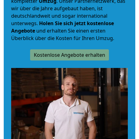
kompletter
Umzug
. Unser Partnernetzwerk, das
wir über die Jahre aufgebaut haben, ist
deutschlandweit und sogar international
unterwegs.
Holen Sie sich jetzt kostenlose
Angebote
und erhalten Sie einen ersten
Überblick über die Kosten für Ihren Umzug.
Kostenlose Angebote erhalten