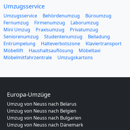
Umzugsservice
Umzugsservice
Behördenumzug
Büroumzug
Fernumzug
Firmenumzug
Laborumzug
Mini Umzug
Praxisumzug
Privatumzug
Seniorenumzug
Studentenumzug
Beiladung
Entrümpelung
Halteverbotszone
Klaviertransport
Möbellift
Haushaltsauflösung
Möbeltaxi
Möbelmitfahrzentrale
Umzugskartons
Europa-Umzüge
Umzug von Neuss nach Belarus
Umzug von Neuss nach Belgien
Umzug von Neuss nach Bulgarien
Umzug von Neuss nach Dänemark