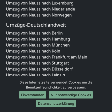
Umzug von Neuss nach Luxemburg
Umzug von Neuss nach Niederlande
Umzug von Neuss nach Norwegen
Umzüge-Deutschlandweit
Umzug von Neuss nach Berlin
Umzug von Neuss nach Hamburg
Umzug von Neuss nach München
Umzug von Neuss nach Köln
Umzug von Neuss nach Frankfurt am Main
Umzug von Neuss nach Stuttgart
Umzug von Neuss nach Düsseldorf
Umzug von Neuss nach Leipzig
Umzug von Neuss nach Dortmund
Diese Internetseite verwendet Cookies um die
Umzug von Neuss nach Essen
Benutzerfreundlichkeit zu verbessern.
Umzug von Neuss nach Bremen
Einverstanden
Nur notwendige Cookies
Umzug von Neuss nach Dresden
Datenschutzerklärung
Umzug von Neuss nach Hannover
Umzug von Neuss nach Nürnberg