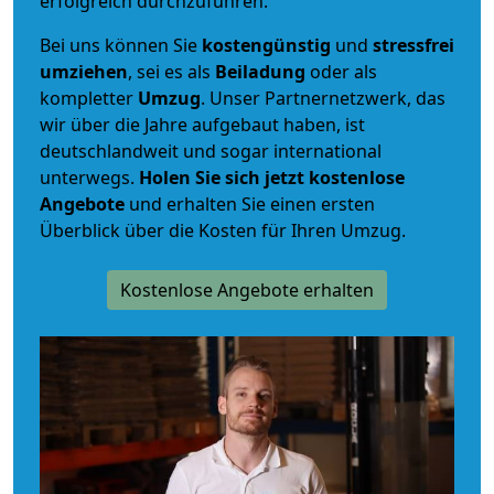
erfolgreich durchzuführen.
Bei uns können Sie
kostengünstig
und
stressfrei
umziehen
, sei es als
Beiladung
oder als
kompletter
Umzug
. Unser Partnernetzwerk, das
wir über die Jahre aufgebaut haben, ist
deutschlandweit und sogar international
unterwegs.
Holen Sie sich jetzt kostenlose
Angebote
und erhalten Sie einen ersten
Überblick über die Kosten für Ihren Umzug.
Kostenlose Angebote erhalten