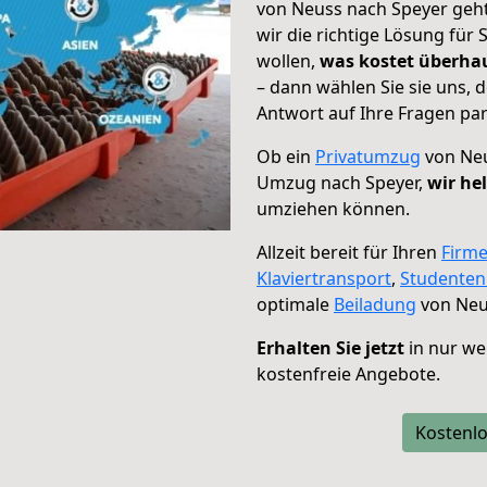
von Neuss nach Speyer geht
wir die richtige Lösung für
wollen,
was kostet überh
– dann wählen Sie sie uns,
Antwort auf Ihre Fragen par
Ob ein
Privatumzug
von Neu
Umzug nach Speyer,
wir he
umziehen können.
Allzeit bereit für Ihren
Firm
Klaviertransport
,
Studente
optimale
Beiladung
von Neu
Erhalten Sie jetzt
in nur we
kostenfreie Angebote.
Kostenlo