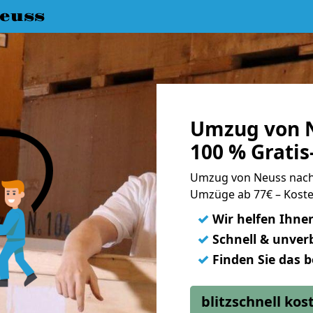
euss
Umzug von N
100 % Grati
Umzug von Neuss nach
Umzüge ab 77€ – Koste
✓
Wir helfen Ihne
✓
Schnell & unverb
✓
Finden Sie das 
blitzschnell ko