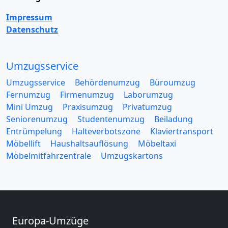
Impressum
Datenschutz
Umzugsservice
Umzugsservice
Behördenumzug
Büroumzug
Fernumzug
Firmenumzug
Laborumzug
Mini Umzug
Praxisumzug
Privatumzug
Seniorenumzug
Studentenumzug
Beiladung
Entrümpelung
Halteverbotszone
Klaviertransport
Möbellift
Haushaltsauflösung
Möbeltaxi
Möbelmitfahrzentrale
Umzugskartons
Europa-Umzüge