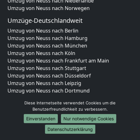
Umzug von Neuss nach Niederlande
Umzug von Neuss nach Norwegen
Umzüge-Deutschlandweit
Umzug von Neuss nach Berlin
Umzug von Neuss nach Hamburg
Umzug von Neuss nach München
Umzug von Neuss nach Köln
Umzug von Neuss nach Frankfurt am Main
Umzug von Neuss nach Stuttgart
Umzug von Neuss nach Düsseldorf
Umzug von Neuss nach Leipzig
Umzug von Neuss nach Dortmund
Umzug von Neuss nach Essen
Diese Internetseite verwendet Cookies um die
Umzug von Neuss nach Bremen
Benutzerfreundlichkeit zu verbessern.
Umzug von Neuss nach Dresden
Einverstanden
Nur notwendige Cookies
Umzug von Neuss nach Hannover
Umzug von Neuss nach Nürnberg
Datenschutzerklärung
Umzug von Neuss nach Duisburg