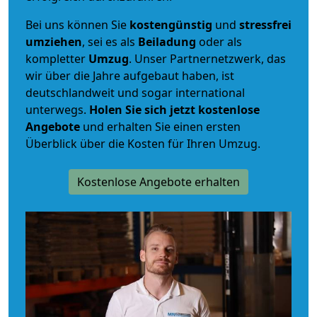
Bei uns können Sie
kostengünstig
und
stressfrei
umziehen
, sei es als
Beiladung
oder als
kompletter
Umzug
. Unser Partnernetzwerk, das
wir über die Jahre aufgebaut haben, ist
deutschlandweit und sogar international
unterwegs.
Holen Sie sich jetzt kostenlose
Angebote
und erhalten Sie einen ersten
Überblick über die Kosten für Ihren Umzug.
Kostenlose Angebote erhalten