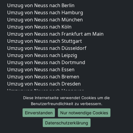
Umzug von Neuss nach Berlin
Umzug von Neuss nach Hamburg
Umzug von Neuss nach München
Umzug von Neuss nach Köln
Umzug von Neuss nach Frankfurt am Main
Umzug von Neuss nach Stuttgart
Umzug von Neuss nach Düsseldorf
Umzug von Neuss nach Leipzig
Umzug von Neuss nach Dortmund
Umzug von Neuss nach Essen
Umzug von Neuss nach Bremen
Umzug von Neuss nach Dresden
Umzug von Neuss nach Hannover
Umzug von Neuss nach Nürnberg
Diese Internetseite verwendet Cookies um die
Benutzerfreundlichkeit zu verbessern.
Umzug von Neuss nach Duisburg
Umzug von Neuss nach Bochum
Einverstanden
Nur notwendige Cookies
Umzug von Neuss nach Wuppertal
Datenschutzerklärung
Umzug von Neuss nach Bielefeld