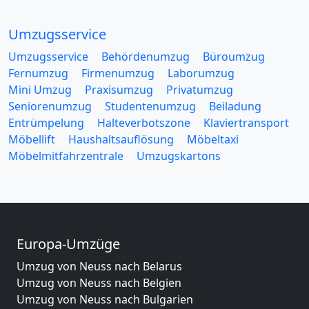
Umzugsservice
Umzugsservice
Behördenumzug
Büroumzug
Fernumzug
Firmenumzug
Laborumzug
Mini Umzug
Praxisumzug
Privatumzug
Seniorenumzug
Studentenumzug
Beiladung
Entrümpelung
Halteverbotszone
Klaviertransport
Möbellift
Haushaltsauflösung
Möbeltaxi
Möbelmitfahrzentrale
Umzugskartons
Europa-Umzüge
Umzug von Neuss nach Belarus
Umzug von Neuss nach Belgien
Umzug von Neuss nach Bulgarien