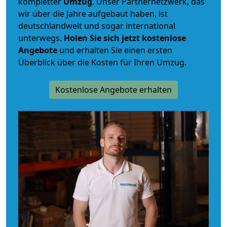
kompletter
Umzug
. Unser Partnernetzwerk, das
wir über die Jahre aufgebaut haben, ist
deutschlandweit und sogar international
unterwegs.
Holen Sie sich jetzt kostenlose
Angebote
und erhalten Sie einen ersten
Überblick über die Kosten für Ihren Umzug.
Kostenlose Angebote erhalten