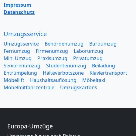
Impressum
Datenschutz
Umzugsservice
Umzugsservice
Behördenumzug
Büroumzug
Fernumzug
Firmenumzug
Laborumzug
Mini Umzug
Praxisumzug
Privatumzug
Seniorenumzug
Studentenumzug
Beiladung
Entrümpelung
Halteverbotszone
Klaviertransport
Möbellift
Haushaltsauflösung
Möbeltaxi
Möbelmitfahrzentrale
Umzugskartons
Europa-Umzüge
Umzug von Neuss nach Belarus