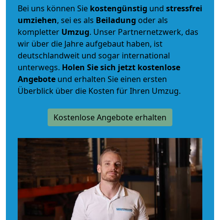
Bei uns können Sie
kostengünstig
und
stressfrei
umziehen
, sei es als
Beiladung
oder als
kompletter
Umzug
. Unser Partnernetzwerk, das
wir über die Jahre aufgebaut haben, ist
deutschlandweit und sogar international
unterwegs.
Holen Sie sich jetzt kostenlose
Angebote
und erhalten Sie einen ersten
Überblick über die Kosten für Ihren Umzug.
Kostenlose Angebote erhalten