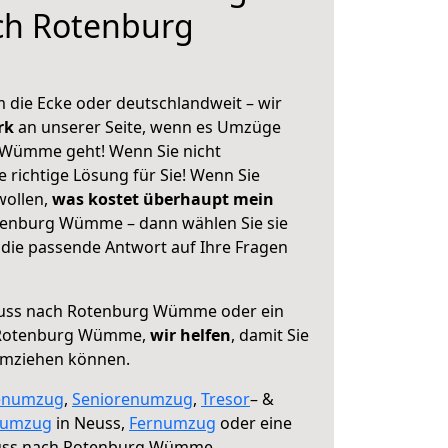
ch Rotenburg
 die Ecke oder deutschlandweit – wir
erk
an unserer Seite, wenn es Umzüge
 Wümme geht! Wenn Sie nicht
e richtige Lösung für Sie! Wenn Sie
wollen,
was kostet überhaupt mein
enburg Wümme – dann wählen Sie sie
die passende Antwort auf Ihre Fragen
uss nach Rotenburg Wümme oder ein
 Rotenburg Wümme,
wir helfen
, damit Sie
umziehen können.
enumzug
,
Seniorenumzug
,
Tresor
– &
numzug
in Neuss,
Fernumzug
oder eine
ss nach Rotenburg Wümme.