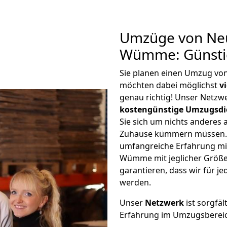
Umzüge von Neu
Wümme: Günsti
Sie planen einen Umzug v
möchten dabei möglichst
v
genau richtig! Unser Netzw
kostengünstige Umzugsdi
Sie sich um nichts anderes 
Zuhause kümmern müssen. W
umfangreiche Erfahrung m
Wümme mit jeglicher Größ
garantieren, dass wir für j
werden.
Unser
Netzwerk
ist sorgfäl
Erfahrung im Umzugsberei