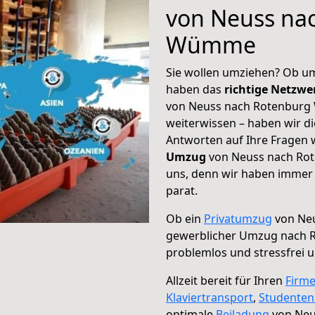
von Neuss na
Wümme
Sie wollen umziehen? Ob um
haben das
richtige Netzw
von Neuss nach Rotenburg
weiterwissen – haben wir di
Antworten auf Ihre Fragen 
Umzug
von Neuss nach Rot
uns, denn wir haben immer 
parat.
Ob ein
Privatumzug
von Ne
gewerblicher Umzug nach
problemlos und stressfrei 
Allzeit bereit für Ihren
Firm
Klaviertransport
,
Studente
optimale
Beiladung
von Neu