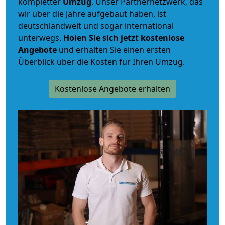
kompletter
Umzug
. Unser Partnernetzwerk, das
wir über die Jahre aufgebaut haben, ist
deutschlandweit und sogar international
unterwegs.
Holen Sie sich jetzt kostenlose
Angebote
und erhalten Sie einen ersten
Überblick über die Kosten für Ihren Umzug.
Kostenlose Angebote erhalten