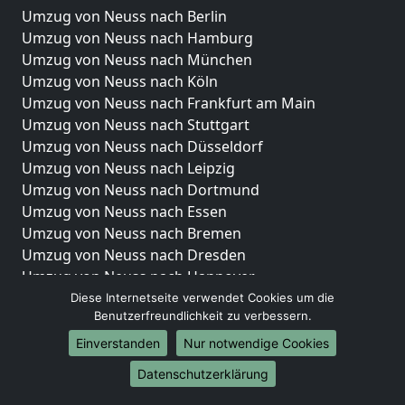
Umzug von Neuss nach Berlin
Umzug von Neuss nach Hamburg
Umzug von Neuss nach München
Umzug von Neuss nach Köln
Umzug von Neuss nach Frankfurt am Main
Umzug von Neuss nach Stuttgart
Umzug von Neuss nach Düsseldorf
Umzug von Neuss nach Leipzig
Umzug von Neuss nach Dortmund
Umzug von Neuss nach Essen
Umzug von Neuss nach Bremen
Umzug von Neuss nach Dresden
Umzug von Neuss nach Hannover
Umzug von Neuss nach Nürnberg
Diese Internetseite verwendet Cookies um die
Benutzerfreundlichkeit zu verbessern.
Umzug von Neuss nach Duisburg
Umzug von Neuss nach Bochum
Einverstanden
Nur notwendige Cookies
Umzug von Neuss nach Wuppertal
Datenschutzerklärung
Umzug von Neuss nach Bielefeld