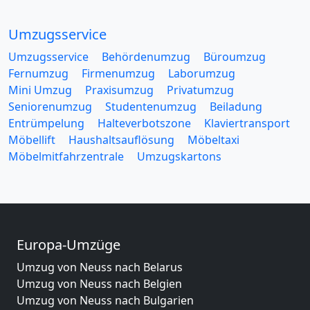
Umzugsservice
Umzugsservice
Behördenumzug
Büroumzug
Fernumzug
Firmenumzug
Laborumzug
Mini Umzug
Praxisumzug
Privatumzug
Seniorenumzug
Studentenumzug
Beiladung
Entrümpelung
Halteverbotszone
Klaviertransport
Möbellift
Haushaltsauflösung
Möbeltaxi
Möbelmitfahrzentrale
Umzugskartons
Europa-Umzüge
Umzug von Neuss nach Belarus
Umzug von Neuss nach Belgien
Umzug von Neuss nach Bulgarien